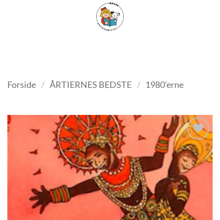
Fortsæt
FILTER
til
indhold
Forside
/
ÅRTIERNES BEDSTE
/
1980'erne
Tilføj
som
favorit