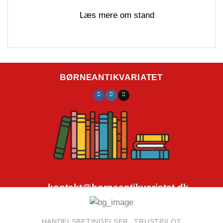
Læs mere om stand
BØRNEANTIKVARIATET
kontakt@borneantikvariatet.dk
CVR.nr.: 40692584
HANDELSBETINGELSER
TRUSTPILOT