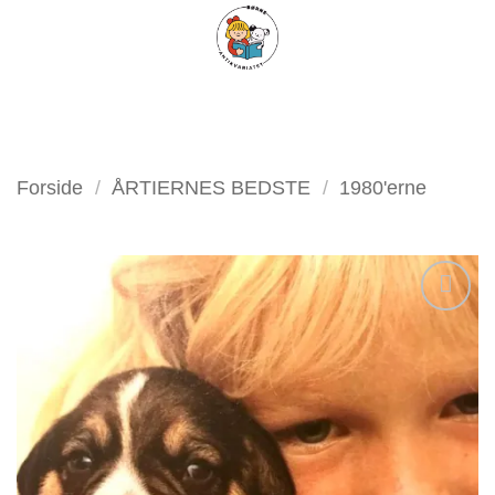
Fortsæt
FILTER
til
indhold
Forside
/
ÅRTIERNES BEDSTE
/
1980'erne
Tilføj
som
favorit