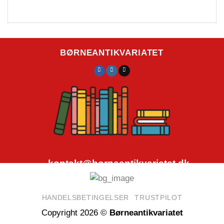
BØRNEANTIKVARIATET
kontakt@borneantikvariatet.dk
CVR.nr.: 40692584
HANDELSBETINGELSER
TRUSTPILOT
Copyright 2026 ©
Børneantikvariatet