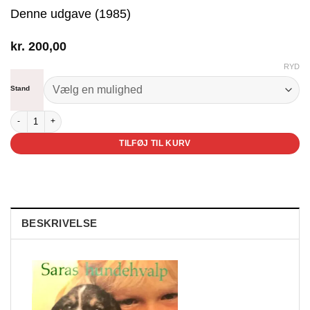
Denne udgave (1985)
kr.
200,00
RYD
Stand
Saras hundehvalp antal
TILFØJ TIL KURV
BESKRIVELSE