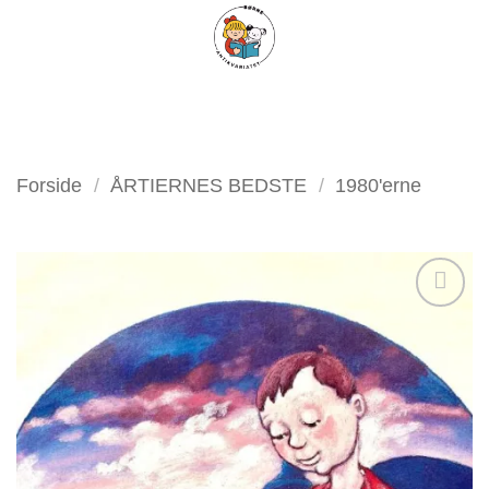
Fortsæt
FILTER
til
indhold
Forside
/
ÅRTIERNES BEDSTE
/
1980'erne
Tilføj
som
favorit