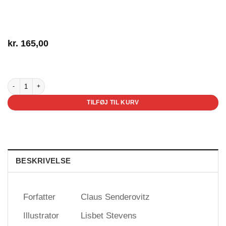
kr.
165,00
3 på lager
Sengen på floden antal
TILFØJ TIL KURV
BESKRIVELSE
Forfatter
Claus Senderovitz
Illustrator
Lisbet Stevens