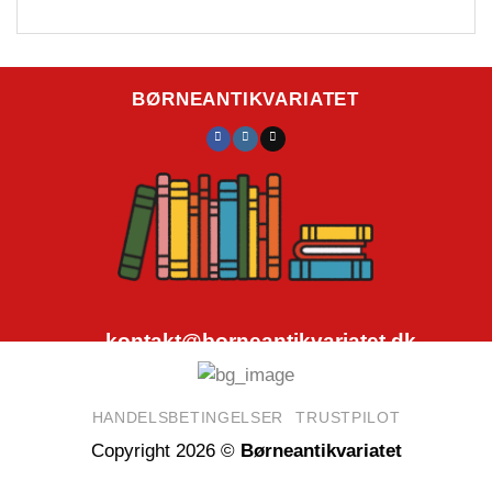
BØRNEANTIKVARIATET
kontakt@borneantikvariatet.dk
CVR.nr.: 40692584
HANDELSBETINGELSER
TRUSTPILOT
Copyright 2026 ©
Børneantikvariatet