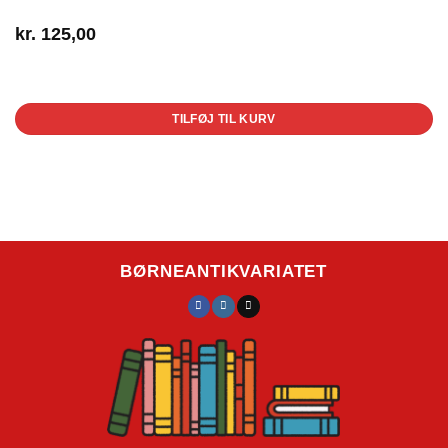
kr.
125,00
1 på lager
TILFØJ TIL KURV
BØRNEANTIKVARIATET