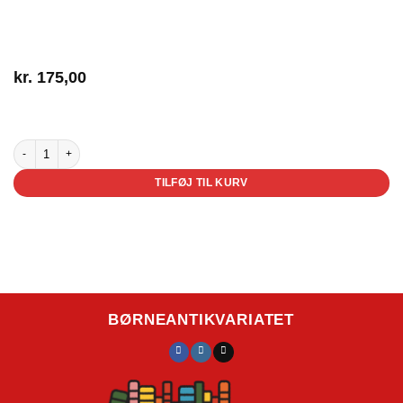
kr.
175,00
2 på lager
Simon: Jeg vil ikke i skole antal
TILFØJ TIL KURV
BØRNEANTIKVARIATET