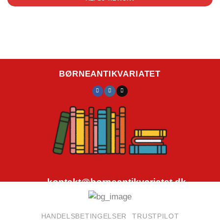
BØRNEANTIKVARIATET
kontakt@borneantikvariatet.dk
CVR.nr.: 40692584
HANDELSBETINGELSER
TRUSTPILOT