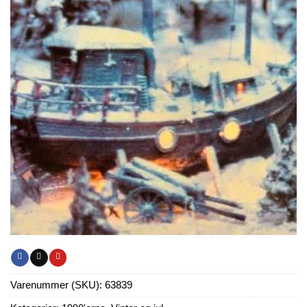
Varenummer (SKU):
63839