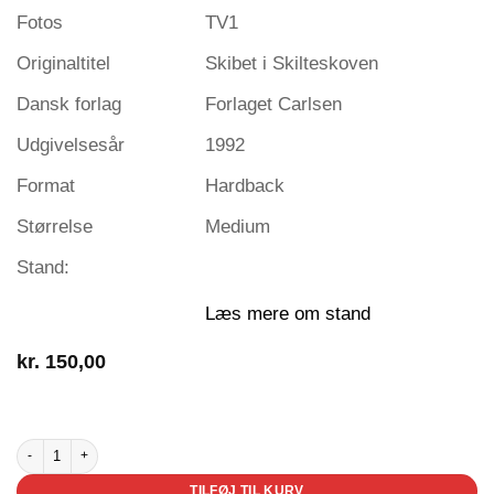
Fotos
TV1
Originaltitel
Skibet i Skilteskoven
Dansk forlag
Forlaget Carlsen
Udgivelsesår
1992
Format
Hardback
Størrelse
Medium
Stand:
Læs mere om stand
kr.
150,00
3 på lager
Skibet i Skilteskoven antal
TILFØJ TIL KURV