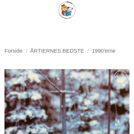
Fortsæt
FILTER
til
indhold
Forside
/
ÅRTIERNES BEDSTE
/
1990'erne
Tilføj
som
favorit