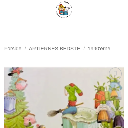
Fortsæt
FILTER
til
indhold
Forside
/
ÅRTIERNES BEDSTE
/
1990'erne
Tilføj
som
favorit