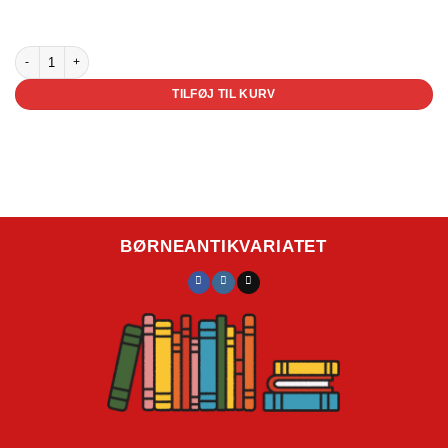
5 på lager
Snehvide og to andre eventyr antal
TILFØJ TIL KURV
BØRNEANTIKVARIATET