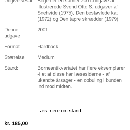
Udgivelsesår
Bogen er en samlet 2001-udgave af
illustrerede Svend Otto S. udgaver af
Snehvide (1975), Den bestøvlede kat
(1972) og Den tapre skrædder (1979)
Denne
2001
udgave
Format
Hardback
Størrelse
Medium
Stand:
Børneantikvariatet har flere eksemplarer
-i et af disse har læsesiderne - af
ukendte årsager - en opbuling i bunden
ind mod midten.
Læs mere om stand
kr.
185,00