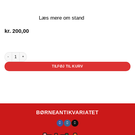
Læs mere om stand
kr.
200,00
3 på lager
Spirebogen antal
TILFØJ TIL KURV
BØRNEANTIKVARIATET