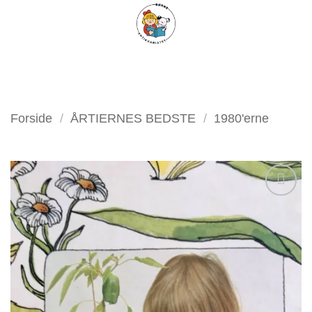
Fortsæt
FILTER
til
indhold
Forside
/
ÅRTIERNES BEDSTE
/
1980'erne
Tilføj
som
favorit