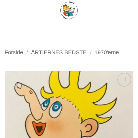
Fortsæt
FILTER
til
indhold
Forside
/
ÅRTIERNES BEDSTE
/
1970'erne
Tilføj
som
favorit