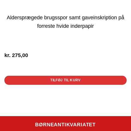
Aldersprægede brugsspor samt gaveinskription på
forreste hvide inderpapir
kr.
275,00
1 på lager
TILFØJ TIL KURV
BØRNEANTIKVARIATET