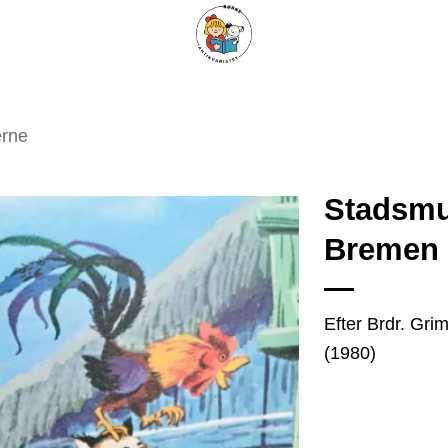
ARISKE BØGER
UPCYCLING
OM ANTIKVARIATET
KONTAKT
erne
Stadsmu
Bremen
Tilføj
som
favorit
Efter Brdr. Grim
(1980)