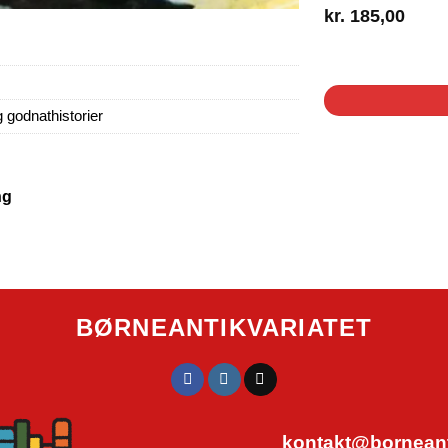
kr.
185,00
7 på lager
g godnathistorier
ng
BØRNEANTIKVARIATET
kontakt@borneanti