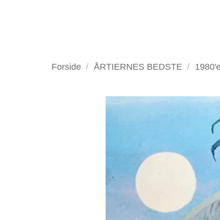
Fortsæt
til
indhold
VELKOMMEN
ANTIKV
Forside
/
ÅRTIERNES BEDSTE
/
1980'