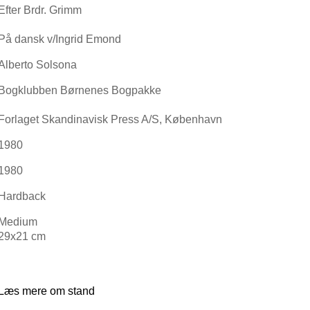
Efter Brdr. Grimm
På dansk v/Ingrid Emond
Alberto Solsona
Bogklubben Børnenes Bogpakke
Forlaget Skandinavisk Press A/S, København
1980
1980
Hardback
Medium
29x21 cm
Læs mere om stand