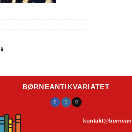
ng
BØRNEANTIKVARIATET
kontakt@borneanti