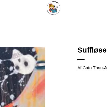
ARISKE BØGER
UPCYCLING
OM ANTIKVARIATET
KONTAKT
Suffløse
Tilføj
Af Cato Thau-J
som
favorit