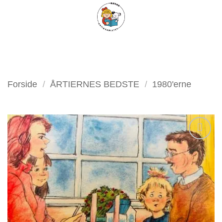
Fortsæt
FILTER
til
indhold
Forside
/
ÅRTIERNES BEDSTE
/
1980'erne
Tilføj
som
favorit