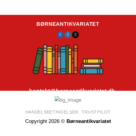
BØRNEANTIKVARIATET
kontakt@borneantikvariatet.dk
CVR.nr.: 40692584
HANDELSBETINGELSER
TRUSTPILOT
Copyright 2026 ©
Børneantikvariatet