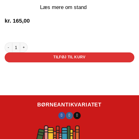
Læs mere om stand
kr.
165,00
2 på lager
Sussis sovedyr antal
TILFØJ TIL KURV
BØRNEANTIKVARIATET