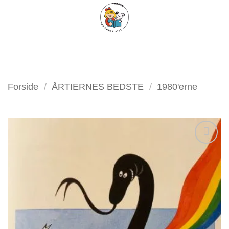
Fortsæt
FILTER
til
indhold
Forside
/
ÅRTIERNES BEDSTE
/
1980'erne
Tilføj
som
favorit