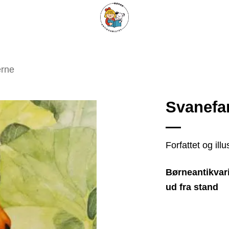
ARISKE BØGER
UPCYCLING
OM ANTIKVARIATET
KONTAKT
erne
Svanefa
Tilføj
Forfattet og il
som
favorit
Børneantikvari
ud fra stand