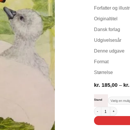
Forfatter og illust
Originaltitel
Dansk forlag
Udgivelsesår
Denne udgave
Format
Størrelse
kr.
185,00
–
kr.
Stand
Svanefamilien antal