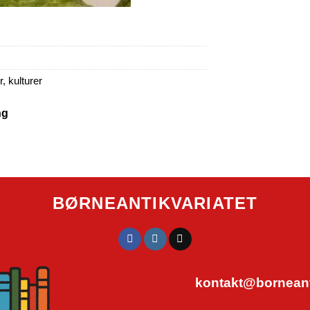
, kulturer
ng
BØRNEANTIKVARIATET
kontakt@borneanti