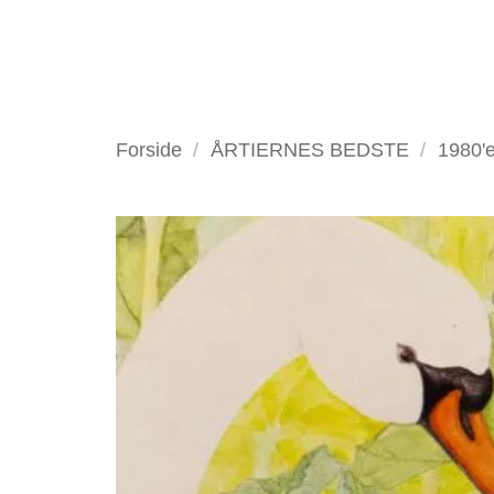
Fortsæt
til
indhold
VELKOMMEN
ANTIKV
Forside
/
ÅRTIERNES BEDSTE
/
1980'