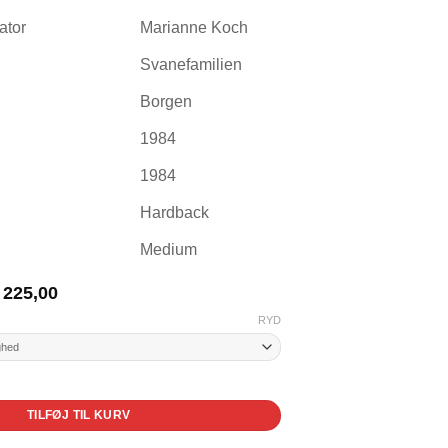
rator
Marianne Koch
Svanefamilien
Borgen
1984
1984
Hardback
Medium
Prisinterval:
225,00
kr. 185,00
RYD
til
kr. 225,00
TILFØJ TIL KURV