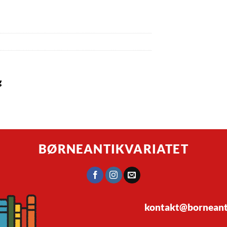
g
BØRNEANTIKVARIATET
kontakt@borneanti