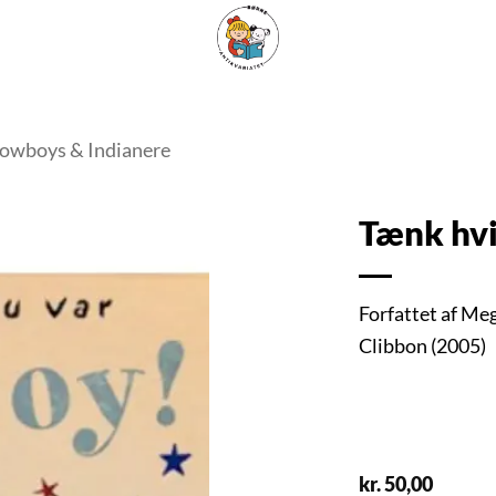
ARISKE BØGER
UPCYCLING
OM ANTIKVARIATET
KONTAKT
owboys & Indianere
Tænk hvi
Tilføj
Forfattet af Meg
som
Clibbon (2005)
favorit
kr.
50,00