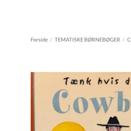
Fortsæt
til
indhold
VELKOMMEN
ANTIKV
Forside
/
TEMATISKE BØRNEBØGER
/
C