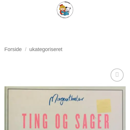
Fortsæt
FILTER
til
indhold
Forside
/
ukategoriseret
Tilføj
som
favorit