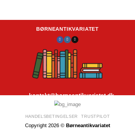
BØRNEANTIKVARIATET
kontakt@borneantikvariatet.dk
CVR.nr.: 40692584
HANDELSBETINGELSER
TRUSTPILOT
Copyright 2026 ©
Børneantikvariatet