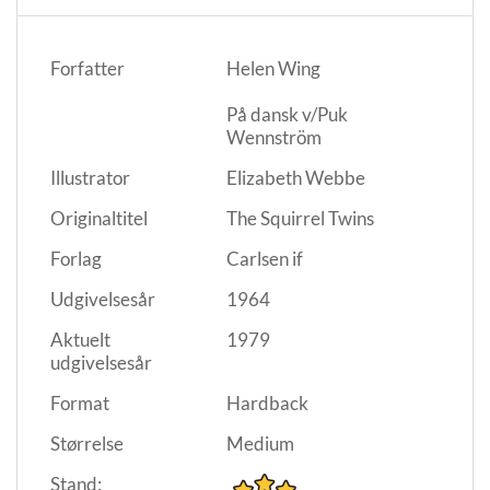
Forfatter
Helen Wing
På dansk v/Puk
Wennström
Illustrator
Elizabeth Webbe
Originaltitel
The Squirrel Twins
Forlag
Carlsen if
Udgivelsesår
1964
Aktuelt
1979
udgivelsesår
Format
Hardback
Størrelse
Medium
Stand: