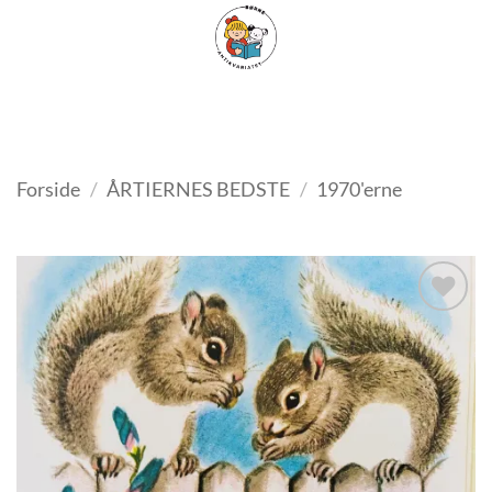
Fortsæt
FILTER
til
indhold
Forside
/
ÅRTIERNES BEDSTE
/
1970'erne
Tilføj
som
favorit