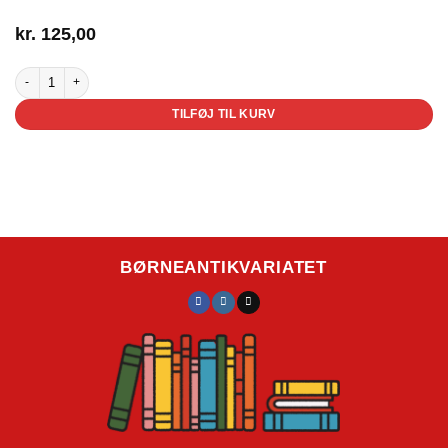
kr.
125,00
Trafikbog. Hu-hej-vilde-dyr i trafikken antal
TILFØJ TIL KURV
BØRNEANTIKVARIATET