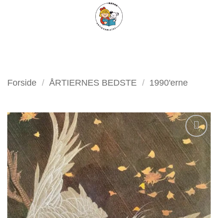
Fortsæt
FILTER
til
indhold
Forside
/
ÅRTIERNES BEDSTE
/
1990'erne
Tilføj
som
favorit