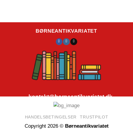
BØRNEANTIKVARIATET
kontakt@borneantikvariatet.dk
CVR.nr.: 40692584
HANDELSBETINGELSER
TRUSTPILOT
Copyright 2026 ©
Børneantikvariatet