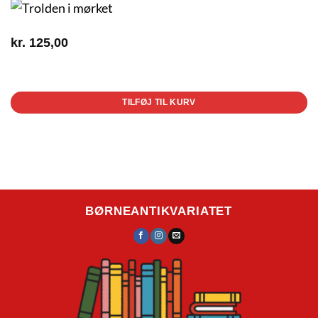
kr.
125,00
1 på lager
TILFØJ TIL KURV
BØRNEANTIKVARIATET