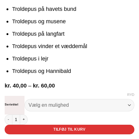
Troldepus på havets bund
Troldepus og musene
Troldepus på langfart
Troldepus vinder et væddemål
Troldepus i lejr
Troldepus og Hannibald
Prisinterval:
kr.
40,00
–
kr.
60,00
kr. 40,00
RYD
til
kr. 60,00
Serietitel
Troldepus bøger - paperback antal
TILFØJ TIL KURV