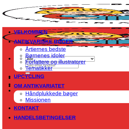
Fortsæt
til
indhold
VELKOMMEN
ANTIKVARISKE BØGER
Årtiernes bedste
Børnenes idoler
Forfattere og illustratorer
Søg
Tematikker
efter:
UPCYCLING
OM ANTIKVARIATET
Håndplukkede bøger
Missionen
KONTAKT
HANDELSBETINGELSER