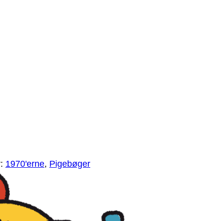
r:
1970'erne
,
Pigebøger