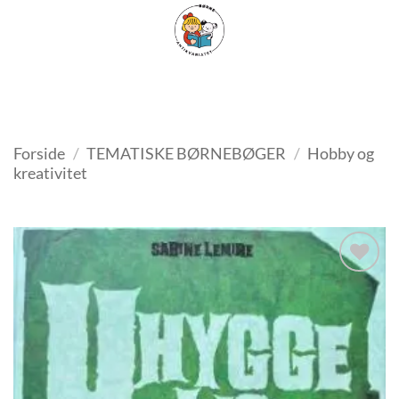
Fortsæt
FILTER
til
indhold
Forside
/
TEMATISKE BØRNEBØGER
/
Hobby og
kreativitet
Tilføj
som
favorit