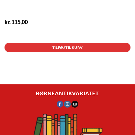
kr.
115,00
1 på lager
TILFØJ TIL KURV
BØRNEANTIKVARIATET