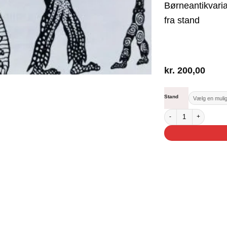
Børneantikvaria
fra stand
kr.
200,00
Stand
Undskyld Hr., Hvor ligg