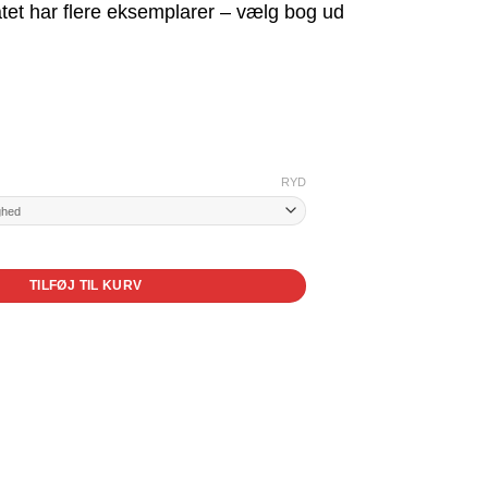
tet har flere eksemplarer – vælg bog ud
RYD
er naturen? antal
TILFØJ TIL KURV