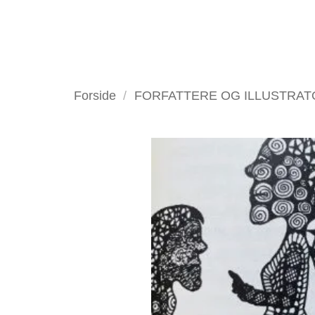
Fortsæt
til
indhold
VELKOMMEN
ANTIKV
Forside
/
FORFATTERE OG ILLUSTRA