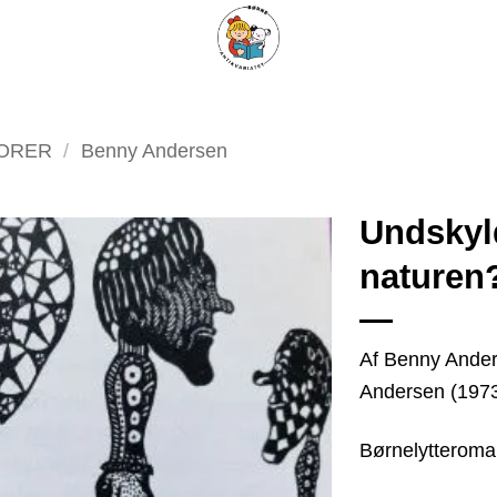
ARISKE BØGER
UPCYCLING
OM ANTIKVARIATET
KONTAKT
TORER
/
Benny Andersen
Undskyld
naturen
Tilføj
som
favorit
Af Benny Ander
Andersen (1973
Børnelytterom