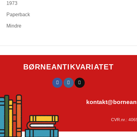
1973
Paperback
Mindre
BØRNEANTIKVARIATET
kontakt@borneanti
CVR.nr.: 406