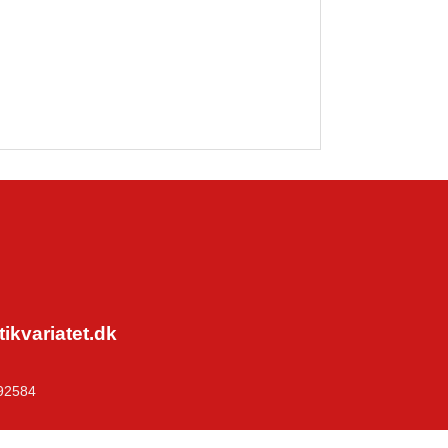
kvariatet.dk
92584