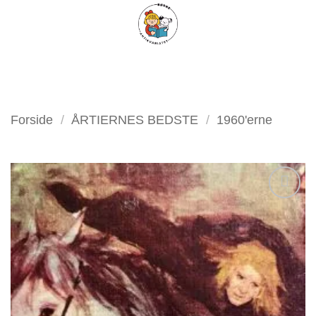
Fortsæt
FILTER
til
indhold
Forside
/
ÅRTIERNES BEDSTE
/
1960'erne
Tilføj
som
favorit