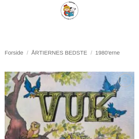
Fortsæt
FILTER
til
indhold
Forside
/
ÅRTIERNES BEDSTE
/
1980'erne
Tilføj
som
favorit