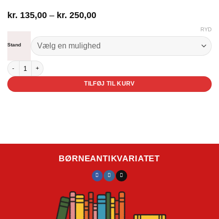
Prisinterval:
kr.
135,00
–
kr.
250,00
kr. 135,00
RYD
til
kr. 250,00
Stand
VUK antal
TILFØJ TIL KURV
BØRNEANTIKVARIATET