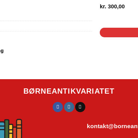
kr.
300,00
1 på lager
ng
BØRNEANTIKVARIATET
kontakt@borneanti