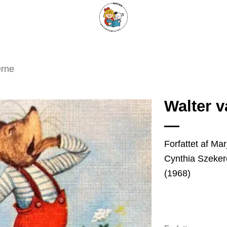
ARISKE BØGER
UPCYCLING
OM ANTIKVARIATET
KONTAKT
erne
Walter 
Tilføj
Forfattet af Mar
som
Cynthia Szeker
favorit
(1968)