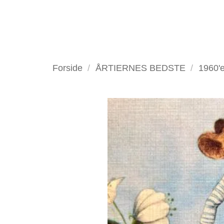
Fortsæt
til
indhold
VELKOMMEN
ANTIKV
Forside
/
ÅRTIERNES BEDSTE
/
1960'