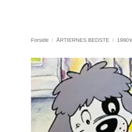
Fortsæt
til
indhold
VELKOMMEN
ANTIKV
Forside
/
ÅRTIERNES BEDSTE
/
1990'