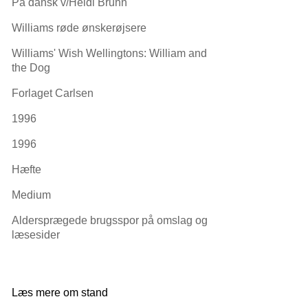
På dansk v/Heidi Bruhn
Williams røde ønskerøjsere
Williams' Wish Wellingtons: William and
the Dog
Forlaget Carlsen
1996
1996
Hæfte
Medium
Aldersprægede brugsspor på omslag og
læsesider
Læs mere om stand