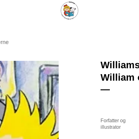
ARISKE BØGER
UPCYCLING
OM ANTIKVARIATET
KONTAKT
erne
Williams
William 
Tilføj
som
favorit
Forfatter og
illustrator