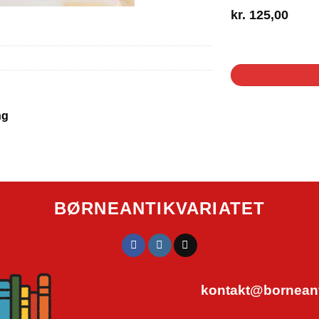
kr.
125,00
1 på lager
ng
BØRNEANTIKVARIATET
kontakt@borneanti