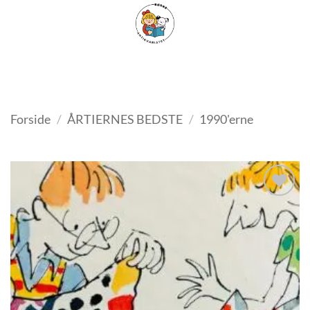
Fortsæt
FILTER
til
indhold
Forside
/
ÅRTIERNES BEDSTE
/
1990'erne
Tilføj
som
favorit